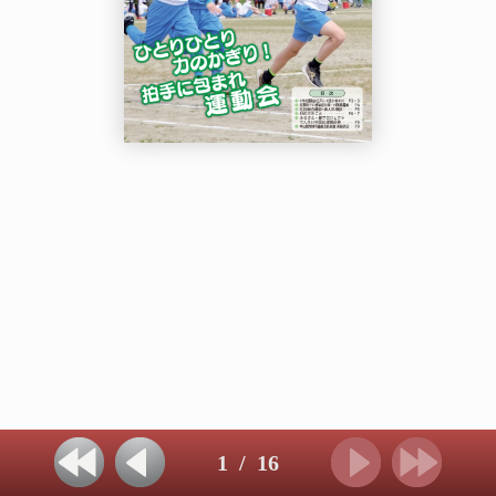
1
/
16