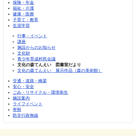
保険・年金
福祉・介護
健康・医療
子育て・教育
生涯学習
行事・イベント
講座
施設からのお知らせ
文化財
青少年育成村民会議
文化の森てんえい 図書室だより
文化の森てんえい 展示作品（森の美術館）
交通・道路・橋梁
安心・安全
ごみ・リサイクル・環境衛生
施設案内
ライフイベント
寄附
防災行政無線