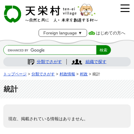
はじめての方へ
Foreign language ▼
分類でさがす
組織で探す
トップページ
>
分類でさがす
>
村政情報
>
村政
> 統計
統計
現在、掲載されている情報はありません。