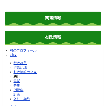
関連情報
村政情報
村のプロフィール
村政
行政改革
行政組織
村政情報の公表
統計
選挙
募集
例規集
計画
入札・契約