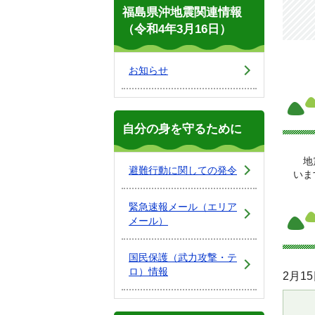
福島県沖地震関連情報
（令和4年3月16日）
お知らせ
自分の身を守るために
地震
避難行動に関しての発令
いま
緊急速報メール（エリア
メール）
国民保護（武力攻撃・テ
ロ）情報
2月