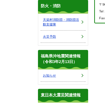
〒9
防火・消防
Tel
Fax
天栄村消防団・消防団活
動支援隊
火災予防
福島県沖地震関連情報
（令和3年2月13日）
お知らせ
東日本大震災関連情報