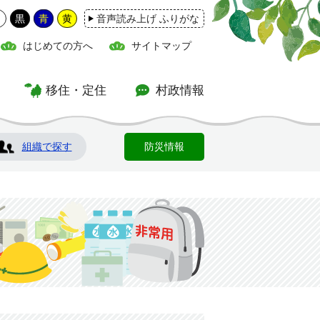
白
黒
青
黄
音声読み上げ ふりがな
はじめての方へ
サイトマップ
移住・定住
村政情報
組織で探す
防災情報