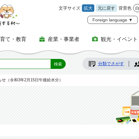
文字サイズ
拡大
元に戻す
背景色
Foreign language ▼
子育て・教育
産業・事業者
観光・イベント
分類でさがす
らせ（令和3年2月15日午後給水分）