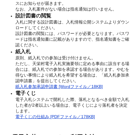
スにお知らせが届きます。
なお、入札案件がない場合は指名通知は行いません。
設計図書の閲覧
入札に関する設計図書は、入札情報公開システムよりダウン
ロードしてください。
設計図書の閲覧には、パスワードが必要となります。パスワ
ードは指名通知書に記載がありますので、指名通知書をご確
認ください。
紙入札
原則、紙入札での参加は受け付けません。
ただし、天栄村電子入札実施要領に定める事由に該当する場
合には、紙入札での参加を承認する場合があります。やむを
得ない事情により紙入札を希望する場合は、「紙入札参加承
認申請書」を提出してください。
紙入札参加承認申請書 [Wordファイル／18KB]
電子くじ
電子入札システムで開札した際、落札となるべき金額で入札
した者が2者以上いる場合は、電子くじにより落札者を決定
します。
電子くじの仕組み [PDFファイル／178KB]