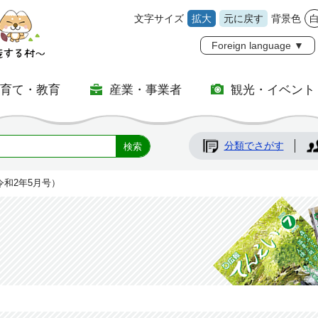
文字サイズ
拡大
元に戻す
背景色
Foreign language ▼
子育て・教育
産業・事業者
観光・イベント
分類でさがす
令和2年5月号）