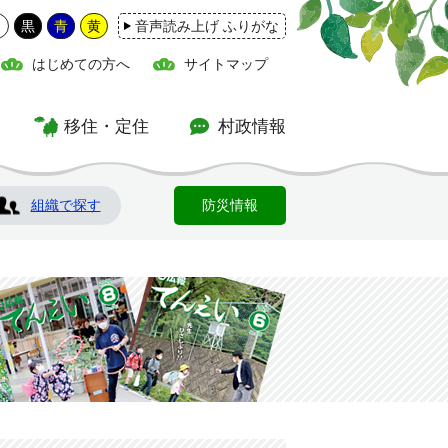
白
黒
青
黄
音声読み上げ ふりがな
はじめての方へ
サイトマップ
移住・定住
村政情報
組織で探す
防災情報