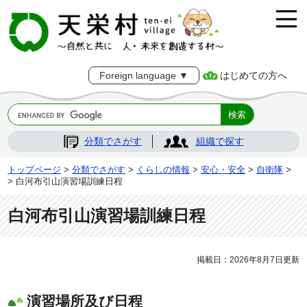
はじめての方へ
Foreign language ▼
分類でさがす
組織で探す
トップページ
>
分類でさがす
>
くらしの情報
>
安心・安全
>
自衛隊
>
> 白河布引山演習場訓練日程
白河布引山演習場訓練日程
掲載日：2026年8月7日更新
演習場所及び日程