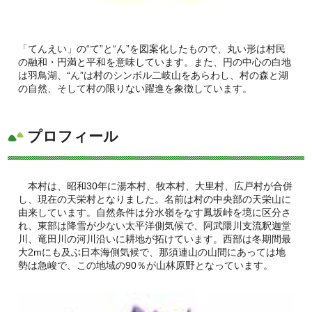
「てんえい」の“て”と“ん”を図案化したもので、丸い形は村民
の融和・円満と平和を意味しています。また、円の中心の白地
は羽鳥湖、“ん”は村のシンボル二岐山をあらわし、村の森と湖
の自然、そして村の限りない躍進を象徴しています。
プロフィール
本村は、昭和30年に湯本村、牧本村、大里村、広戸村が合併
し、現在の天栄村となりました。名前は村の中央部の天栄山に
由来しています。自然条件は分水嶺をなす鳳坂峠を境に区分さ
れ、東部は降雪が少ない太平洋側気候で、阿武隈川支流釈迦堂
川、竜田川の河川沿いに耕地が拓けています。西部は冬期間最
大2mにも及ぶ日本海側気候で、那須連山の山間にあっては地
勢は急峻で、この地域の90％が山林原野となっています。