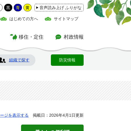
白
黒
青
黄
音声読み上げ ふりがな
はじめての方へ
サイトマップ
移住・定住
村政情報
組織で探す
防災情報
ージを表示する
掲載日：2026年4月1日更新