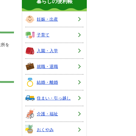
暮らしの便利帳
妊娠・出産
子育て
住所を
入園・入学
就職・退職
結婚・離婚
住まい・引っ越し
介護・福祉
おくやみ