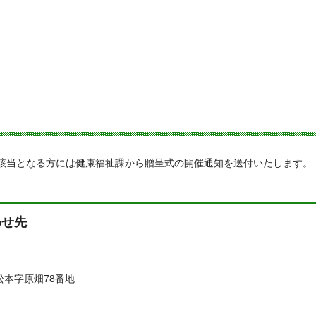
該当となる方には健康福祉課から贈呈式の開催通知を送付いたします。
わせ先
松本字原畑78番地