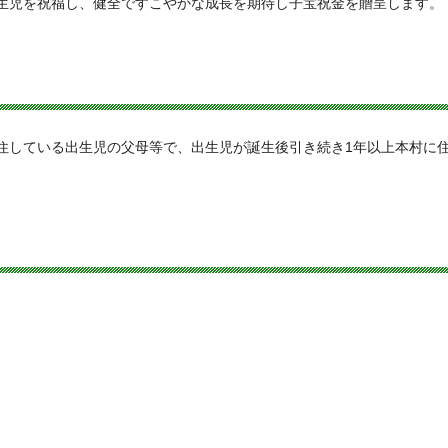
生児を祝福し、健全ですこやかな成長を期待し子宝祝金を贈呈します。
住している出生児の父母等で、出生児が誕生後引き続き1年以上本村に