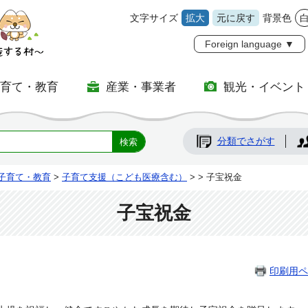
文字サイズ
拡大
元に戻す
背景色
Foreign language ▼
子育て・教育
産業・事業者
観光・イベント
分類でさがす
子育て・教育
>
子育て支援（こども医療含む）
>
> 子宝祝金
子宝祝金
印刷用ペ