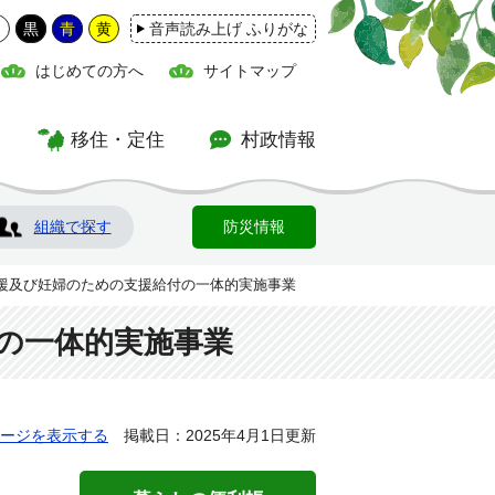
白
黒
青
黄
音声読み上げ ふりがな
はじめての方へ
サイトマップ
移住・定住
村政情報
組織で探す
防災情報
支援及び妊婦のための支援給付の一体的実施事業
の一体的実施事業
ージを表示する
掲載日：2025年4月1日更新