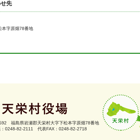
わせ先
松本字原畑78番地
0592
福島県岩瀬郡
天栄村大字下松本字原畑78番地
0248-82-2111
代表FAX：0248-82-2718