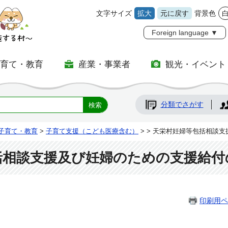
文字サイズ
拡大
元に戻す
背景色
Foreign language ▼
子育て・教育
産業・事業者
観光・イベント
分類でさがす
子育て・教育
>
子育て支援（こども医療含む）
>
> 天栄村妊婦等包括相談
括相談支援及び妊婦のための支援給付
印刷用ペ