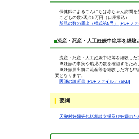
保健師によるこんにちは赤ちゃん訪問を
こどもの数×現金5万円​（口座振込）
胎児の数の届出（様式第5号） [PDFファイ
流産・死産・人工妊娠中絶等を経験
流産・死産・人工妊娠中絶等を経験した
※妊娠の事実や胎児の数を確認するため
※妊娠届出前に流産等を経験した方も申
要となります。
医師の診断書 [PDFファイル／76KB]
要綱
天栄村妊婦等包括相談支援及び妊婦のための