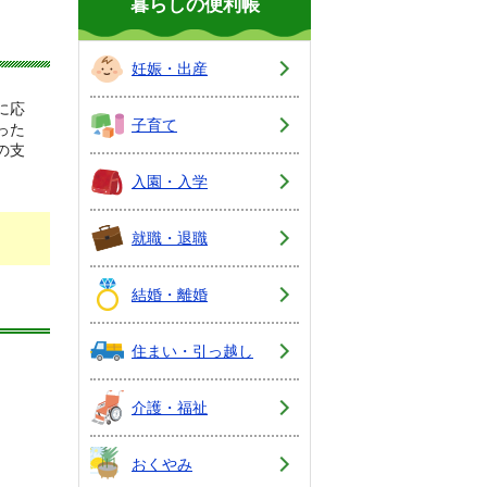
暮らしの便利帳
妊娠・出産
に応
子育て
った
の支
入園・入学
就職・退職
結婚・離婚
住まい・引っ越し
介護・福祉
おくやみ