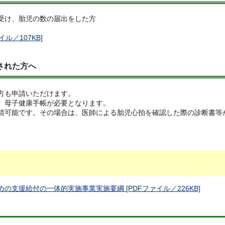
受け、胎児の数の届出をした方
ル／107KB]
された方
へ
方も申請いただけます。
、母子健康手帳が必要となります。
請可能です。その場合は、医師による胎児心拍を確認した際の診断書等
支援給付の一体的実施事業実施要綱 [PDFファイル／226KB]