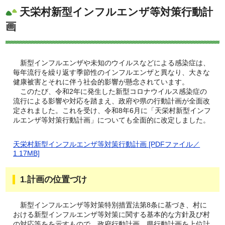
天栄村新型インフルエンザ等対策行動計
画
新型インフルエンザや未知のウイルスなどによる感染症は、
毎年流行を繰り返す季節性のインフルエンザと異なり、大きな
健康被害とそれに伴う社会的影響が懸念されています。
このたび、令和2年に発生した新型コロナウイルス感染症の
流行による影響や対応を踏まえ、政府や県の行動計画が全面改
定されました。これを受け、令和8年6月に「天栄村新型インフ
ルエンザ等対策行動計画」についても全面的に改定しました。
天栄村新型インフルエンザ等対策行動計画 [PDFファイル／
1.17MB]
1.計画の位置づけ
新型インフルエンザ等対策特別措置法第8条に基づき、村に
おける新型インフルエンザ等対策に関する基本的な方針及び村
の対応等をを示すもので、政府行動計画、県行動計画を上位計