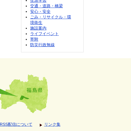
生涯学習
交通・道路・橋梁
安心・安全
ごみ・リサイクル・環
境衛生
施設案内
ライフイベント
寄附
防災行政無線
RSS配信について
リンク集