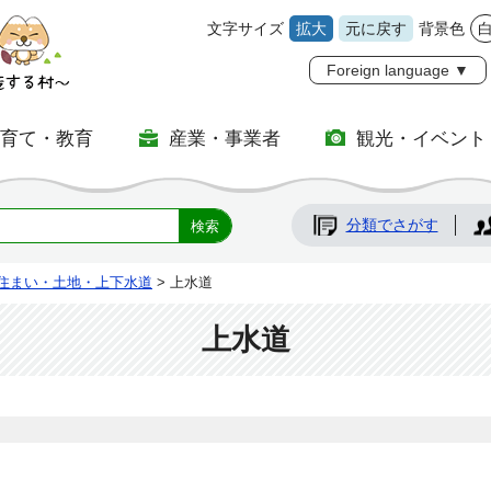
文字サイズ
拡大
元に戻す
背景色
Foreign language ▼
子育て・教育
産業・事業者
観光・イベント
分類でさがす
住まい・土地・上下水道
> 上水道
上水道