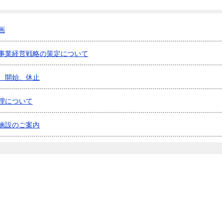
画
事業経営戦略の策定について
、開始、休止
理について
施設のご案内