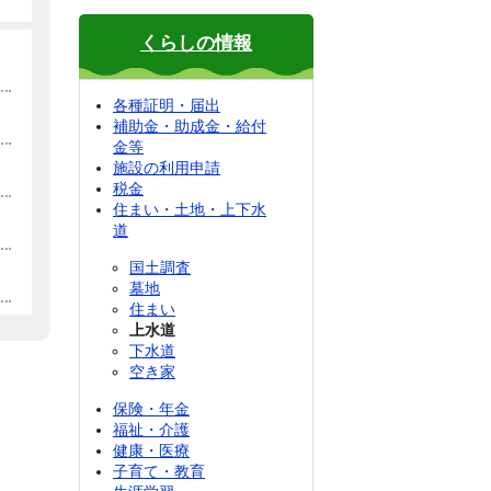
くらしの情報
各種証明・届出
補助金・助成金・給付
金等
施設の利用申請
税金
住まい・土地・上下水
道
国土調査
墓地
住まい
上水道
下水道
空き家
保険・年金
福祉・介護
健康・医療
子育て・教育