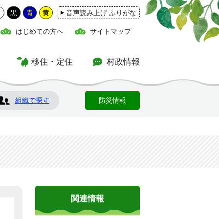
白
黒
青
黄
音声読み上げ ふりがな
はじめての方へ
サイトマップ
移住・定住
村政情報
組織で探す
防災情報
関連情報