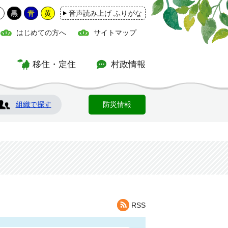
白
黒
青
黄
音声読み上げ ふりがな
はじめての方へ
サイトマップ
移住・定住
村政情報
組織で探す
防災情報
RSS