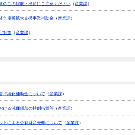
きのこの採取・出荷にご注意ください
（
産業課
）
経営規模拡大支援事業補助金
（
産業課
）
定対策
（
産業課
）
者持続化補助金について
（
産業課
）
おける減価償却の特例措置等
（
産業課
）
ットによる公有財産売却について
（
産業課
）