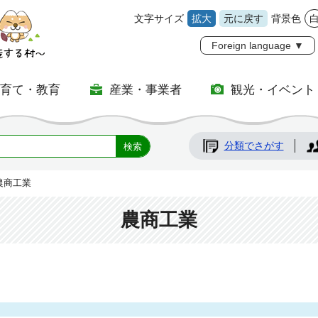
文字サイズ
拡大
元に戻す
背景色
Foreign language ▼
子育て・教育
産業・事業者
観光・イベント
分類でさがす
農商工業
農商工業