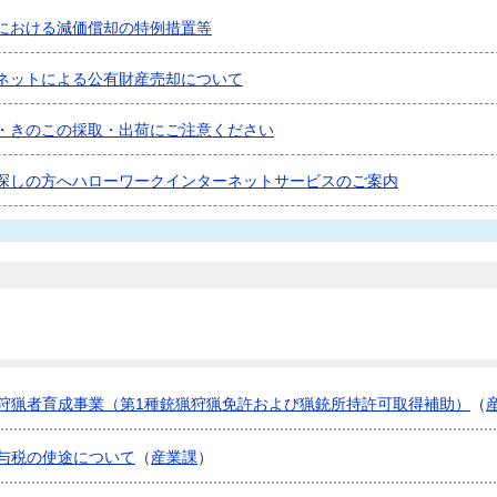
における減価償却の特例措置等
ネットによる公有財産売却について
・きのこの採取・出荷にご注意ください
探しの方へハローワークインターネットサービスのご案内
狩猟者育成事業（第1種銃猟狩猟免許および猟銃所持許可取得補助）
（
与税の使途について
（
産業課
）