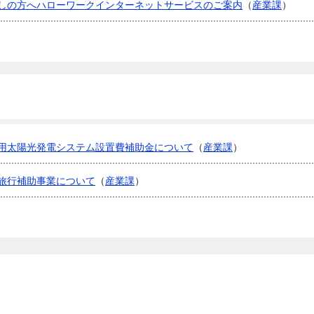
しの方へハローワークインターネットサービスのご案内
（
産業課
）
用太陽光発電システム設置費補助金について
（
産業課
）
旅行補助事業について
（
産業課
）