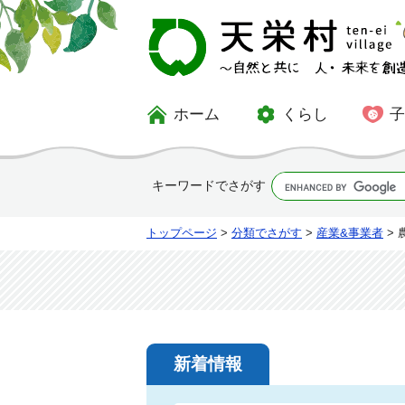
ホーム
くらし
キーワードでさがす
トップページ
>
分類でさがす
>
産業&事業者
> 
新着情報