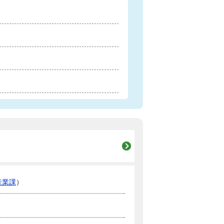
産業課
）