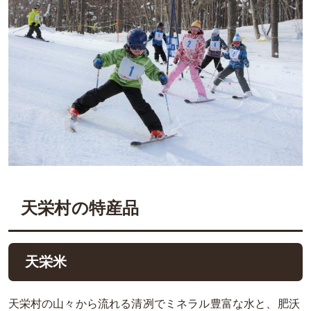
天栄村の特産品
天栄米
天栄村の山々から流れる清冽でミネラル豊富な水と、肥沃