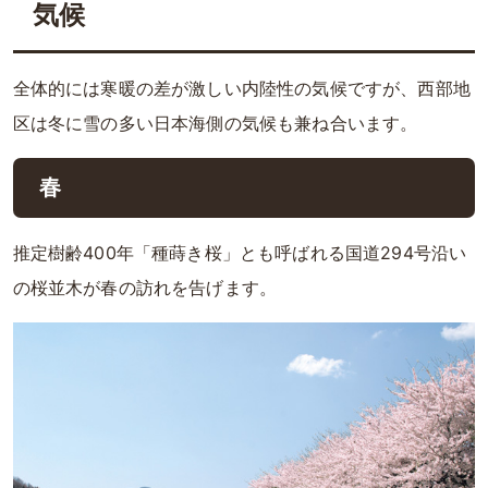
気候
全体的には寒暖の差が激しい内陸性の気候ですが、西部地
区は冬に雪の多い日本海側の気候も兼ね合います。
春
推定樹齢400年「種蒔き桜」とも呼ばれる国道294号沿い
の桜並木が春の訪れを告げます。