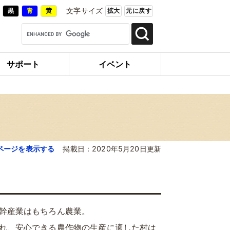
文字サイズ
黒
青
黄
拡大
元に戻す
サポート
イベント
ページを表示する
掲載日：2020年5月20日更新
幹産業はもちろん農業。
れ、安心できる農作物の生産に適した村は