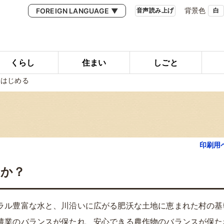
背景色
FOREIGN LANGUAGE ▼
音声読み上げ
白
くらし
住まい
しごと
をはじめる
印刷用
んか？
ラル豊富な水と、川沿いに広がる肥沃な土地に恵まれた村の基
農業のバランスが保たれ、安心できる農作物のバランスが保た